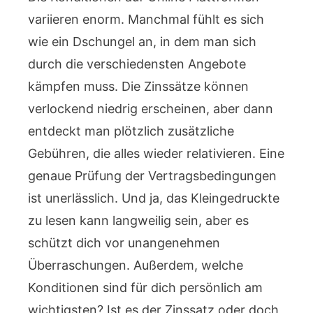
variieren enorm. Manchmal fühlt es sich
wie ein Dschungel an, in dem man sich
durch die verschiedensten Angebote
kämpfen muss. Die Zinssätze können
verlockend niedrig erscheinen, aber dann
entdeckt man plötzlich zusätzliche
Gebühren, die alles wieder relativieren. Eine
genaue Prüfung der Vertragsbedingungen
ist unerlässlich. Und ja, das Kleingedruckte
zu lesen kann langweilig sein, aber es
schützt dich vor unangenehmen
Überraschungen. Außerdem, welche
Konditionen sind für dich persönlich am
wichtigsten? Ist es der Zinssatz oder doch