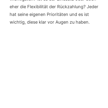
eher die Flexibilität der Rückzahlung? Jeder
hat seine eigenen Prioritäten und es ist
wichtig, diese klar vor Augen zu haben.