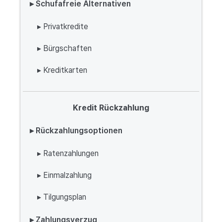
▸ Schufafreie Alternativen
▸ Privatkredite
▸ Bürgschaften
▸ Kreditkarten
Kredit Rückzahlung
▸ Rückzahlungsoptionen
▸ Ratenzahlungen
▸ Einmalzahlung
▸ Tilgungsplan
▸ Zahlungsverzug