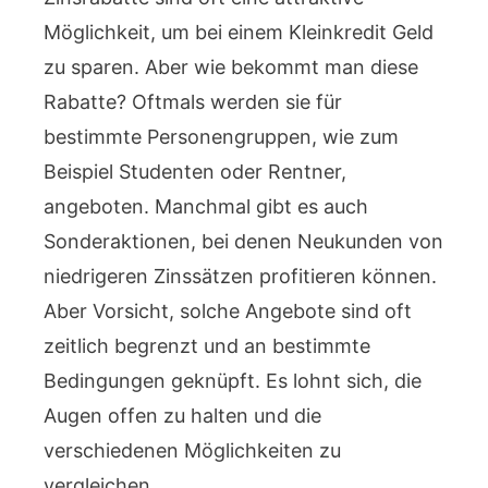
Möglichkeit, um bei einem Kleinkredit Geld
zu sparen. Aber wie bekommt man diese
Rabatte? Oftmals werden sie für
bestimmte Personengruppen, wie zum
Beispiel Studenten oder Rentner,
angeboten. Manchmal gibt es auch
Sonderaktionen, bei denen Neukunden von
niedrigeren Zinssätzen profitieren können.
Aber Vorsicht, solche Angebote sind oft
zeitlich begrenzt und an bestimmte
Bedingungen geknüpft. Es lohnt sich, die
Augen offen zu halten und die
verschiedenen Möglichkeiten zu
vergleichen.