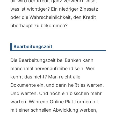
dir wird der Kredit ganz verwehrt. Also,
was ist wichtiger? Ein niedriger Zinssatz
oder die Wahrscheinlichkeit, den Kredit
überhaupt zu bekommen?
Bearbeitungszeit
Die Bearbeitungszeit bei Banken kann
manchmal nervenaufreibend sein. Wer
kennt das nicht? Man reicht alle
Dokumente ein, und dann heißt es warten.
Und warten. Und noch ein bisschen mehr
warten. Während Online Plattformen oft
mit einer schnellen Abwicklung werben,