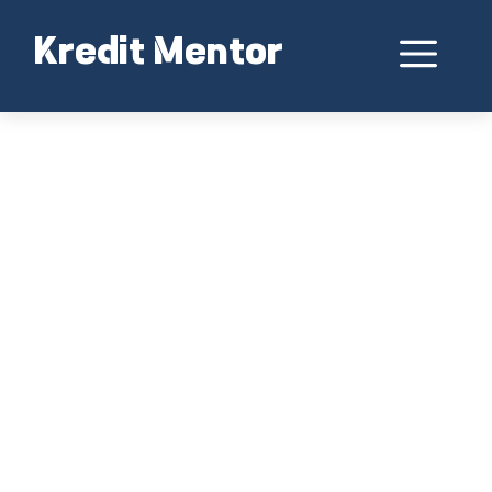
Skip
to
Me
Kredit Mentor
content
Kleinkredit Ohne Schufa Und Bonitätsnachweis