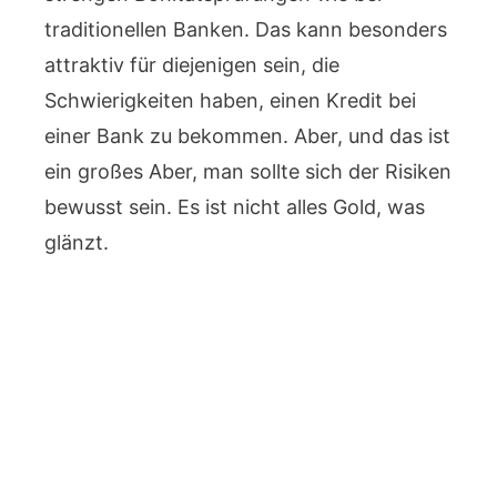
traditionellen Banken. Das kann besonders
attraktiv für diejenigen sein, die
Schwierigkeiten haben, einen Kredit bei
einer Bank zu bekommen. Aber, und das ist
ein großes Aber, man sollte sich der Risiken
bewusst sein. Es ist nicht alles Gold, was
glänzt.