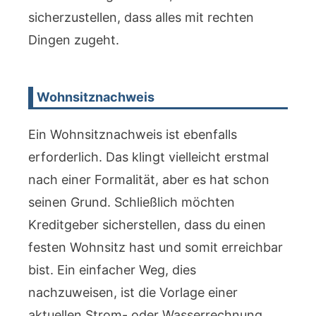
sicherzustellen, dass alles mit rechten
Dingen zugeht.
Wohnsitznachweis
Ein Wohnsitznachweis ist ebenfalls
erforderlich. Das klingt vielleicht erstmal
nach einer Formalität, aber es hat schon
seinen Grund. Schließlich möchten
Kreditgeber sicherstellen, dass du einen
festen Wohnsitz hast und somit erreichbar
bist. Ein einfacher Weg, dies
nachzuweisen, ist die Vorlage einer
aktuellen Strom- oder Wasserrechnung.