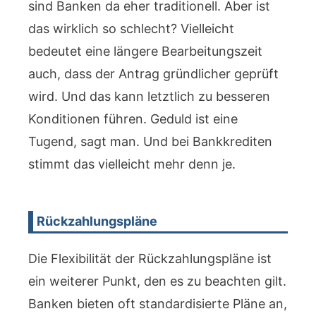
sind Banken da eher traditionell. Aber ist
das wirklich so schlecht? Vielleicht
bedeutet eine längere Bearbeitungszeit
auch, dass der Antrag gründlicher geprüft
wird. Und das kann letztlich zu besseren
Konditionen führen. Geduld ist eine
Tugend, sagt man. Und bei Bankkrediten
stimmt das vielleicht mehr denn je.
Rückzahlungspläne
Die Flexibilität der Rückzahlungspläne ist
ein weiterer Punkt, den es zu beachten gilt.
Banken bieten oft standardisierte Pläne an,