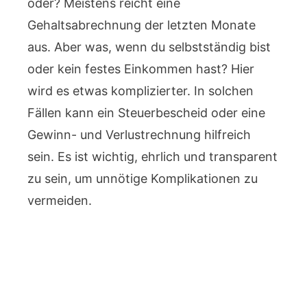
oder? Meistens reicht eine
Gehaltsabrechnung der letzten Monate
aus. Aber was, wenn du selbstständig bist
oder kein festes Einkommen hast? Hier
wird es etwas komplizierter. In solchen
Fällen kann ein Steuerbescheid oder eine
Gewinn- und Verlustrechnung hilfreich
sein. Es ist wichtig, ehrlich und transparent
zu sein, um unnötige Komplikationen zu
vermeiden.