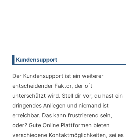
Kundensupport
Der Kundensupport ist ein weiterer
entscheidender Faktor, der oft
unterschätzt wird. Stell dir vor, du hast ein
dringendes Anliegen und niemand ist
erreichbar. Das kann frustrierend sein,
oder? Gute Online Plattformen bieten
verschiedene Kontaktmöglichkeiten, sei es