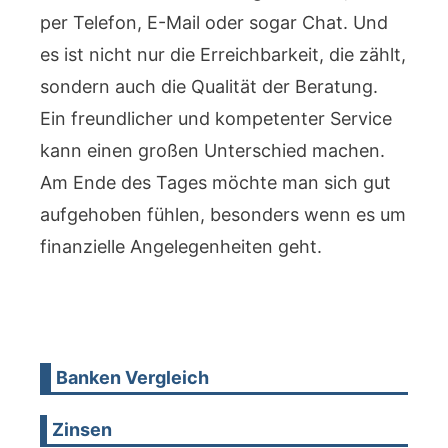
per Telefon, E-Mail oder sogar Chat. Und
es ist nicht nur die Erreichbarkeit, die zählt,
sondern auch die Qualität der Beratung.
Ein freundlicher und kompetenter Service
kann einen großen Unterschied machen.
Am Ende des Tages möchte man sich gut
aufgehoben fühlen, besonders wenn es um
finanzielle Angelegenheiten geht.
Banken Vergleich
Zinsen