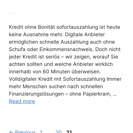
Kredit ohne Bonität sofortauszahlung?
Kredit ohne Bonität sofortauszahlung ist heute
keine Ausnahme mehr. Digitale Anbieter
ermöglichen schnelle Auszahlung auch ohne
Schufa oder Einkommensnachweis. Doch nicht
jeder Kredit ist seriös – wir zeigen, worauf Sie
achten sollten und welche Anbieter wirklich
innerhalb von 60 Minuten überweisen.
Volldigitaler Kredit mit Sofortauszahlung Immer
mehr Menschen suchen nach schnellen
Finanzierungslösungen – ohne Papierkram, …
Read more
Page
Page
Page
←
Previous
1
…
20
21